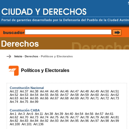
Inicio
Derechos
Políticos y Electorales
-
-
Políticos y Electorales
Constitución Nacional
Art.22
Art.37
Art.38
Art.44
Art.45
Art.46
Art.47
Art.48
Art.49
Art.50
Art.51
Art.52
Art.53
Art.54
Art.55
Art.56
Art.57
Art.58
Art.59
Art.60
Art.61
Art.62
Art.63
Art.64
Art.65
Art.66
Art.67
Art.68
Art.69
Art.70
Art.71
Art.72
Art.73
Art.74
Art.75
Art.99
Constitución CABA
Art.1
Art.3
Art.6
Art.11
Art.38
Art.39
Art.40
Art.54
Art.56
Art.57
Art.61
Art.62
Art.70
Art.73
Art.74
Art.75
Art.76
Art.77
Art.78
Art.79
Art.80
Art.81
Art.82
Art.83
Art.84
Art.92
Art.93
Art.94
Art.95
Art.96
Art.97
Art.98
Art.99
Art.100
Art.101
Art.136