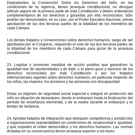
Degradantes; la Convención Sobre los Derechos del Niño; en las
condiciones de su vigencia, tienen jerarquía constitucional, no derogan
artículo alguno de la primera parte de esta Constitución y deben entenderse
complementarios de los derechos y garantías por ella reconocidos. Sólo
podrán ser denunciados, en su caso, por el Poder Ejecutivo Nacional, previa
aprobación de las dos terceras partes de la totalidad de los miembros de
cada Cámara.
Los demás tratados y convenciones sobre derechos humanos, luego de ser
aprobados por el Congreso, requerirán el voto de las dos terceras partes de
la totalidad de los miembros de cada Cámara para gozar de la jerarquía
constitucional.
23. Legislar y promover medidas de acción positiva que garanticen la
igualdad real de oportunidades y de trato, y el pleno goce y ejercicio de los
derechos reconocidos por esta Constitución y por los tratados
internacionales vigentes sobre derechos humanos, en particular respecto de
los niños, las mujeres, los ancianos y las personas con discapacidad.
Dictar un régimen de seguridad social especial e integral en protección del
niño en situación de desamparo, desde el embarazo hasta la finalización del
período de enseñanza elemental, y de la madre durante el embarazo y el
tiempo de lactancia.
24. Aprobar tratados de integración que deleguen competencia y jurisdicción
a organizaciones supraestatales en condiciones de reciprocidad e igualdad,
y que respeten el orden democrático y los derechos humanos. Las normas
dictadas en su consecuencia tienen jerarquía superior a las leyes.