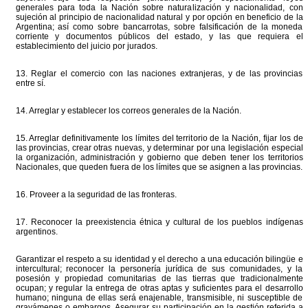
generales para toda la Nación sobre naturalización y nacionalidad, con
sujeción al principio de nacionalidad natural y por opción en beneficio de la
Argentina; así como sobre bancarrotas, sobre falsificación de la moneda
corriente y documentos públicos del estado, y las que requiera el
establecimiento del juicio por jurados.
13. Reglar el comercio con las naciones extranjeras, y de las provincias
entre sí.
14. Arreglar y establecer los correos generales de la Nación.
15. Arreglar definitivamente los límites del territorio de la Nación, fijar los de
las provincias, crear otras nuevas, y determinar por una legislación especial
la organización, administración y gobierno que deben tener los territorios
Nacionales, que queden fuera de los límites que se asignen a las provincias.
16. Proveer a la seguridad de las fronteras.
17. Reconocer la preexistencia étnica y cultural de los pueblos indígenas
argentinos.
Garantizar el respeto a su identidad y el derecho a una educación bilingüe e
intercultural; reconocer la personería jurídica de sus comunidades, y la
posesión y propiedad comunitarias de las tierras que tradicionalmente
ocupan; y regular la entrega de otras aptas y suficientes para el desarrollo
humano; ninguna de ellas será enajenable, transmisible, ni susceptible de
gravámenes o embargos. Asegurar su participación en la gestión referida a