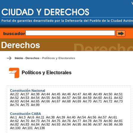
Inicio
Derechos
Políticos y Electorales
-
-
Políticos y Electorales
Constitución Nacional
Art.22
Art.37
Art.38
Art.44
Art.45
Art.46
Art.47
Art.48
Art.49
Art.50
Art.51
Art.52
Art.53
Art.54
Art.55
Art.56
Art.57
Art.58
Art.59
Art.60
Art.61
Art.62
Art.63
Art.64
Art.65
Art.66
Art.67
Art.68
Art.69
Art.70
Art.71
Art.72
Art.73
Art.74
Art.75
Art.99
Constitución CABA
Art.1
Art.3
Art.6
Art.11
Art.38
Art.39
Art.40
Art.54
Art.56
Art.57
Art.61
Art.62
Art.70
Art.73
Art.74
Art.75
Art.76
Art.77
Art.78
Art.79
Art.80
Art.81
Art.82
Art.83
Art.84
Art.92
Art.93
Art.94
Art.95
Art.96
Art.97
Art.98
Art.99
Art.100
Art.101
Art.136