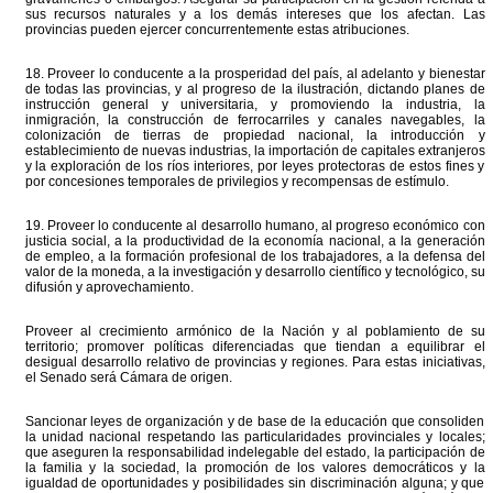
sus recursos naturales y a los demás intereses que los afectan. Las
provincias pueden ejercer concurrentemente estas atribuciones.
18. Proveer lo conducente a la prosperidad del país, al adelanto y bienestar
de todas las provincias, y al progreso de la ilustración, dictando planes de
instrucción general y universitaria, y promoviendo la industria, la
inmigración, la construcción de ferrocarriles y canales navegables, la
colonización de tierras de propiedad nacional, la introducción y
establecimiento de nuevas industrias, la importación de capitales extranjeros
y la exploración de los ríos interiores, por leyes protectoras de estos fines y
por concesiones temporales de privilegios y recompensas de estímulo.
19. Proveer lo conducente al desarrollo humano, al progreso económico con
justicia social, a la productividad de la economía nacional, a la generación
de empleo, a la formación profesional de los trabajadores, a la defensa del
valor de la moneda, a la investigación y desarrollo científico y tecnológico, su
difusión y aprovechamiento.
Proveer al crecimiento armónico de la Nación y al poblamiento de su
territorio; promover políticas diferenciadas que tiendan a equilibrar el
desigual desarrollo relativo de provincias y regiones. Para estas iniciativas,
el Senado será Cámara de origen.
Sancionar leyes de organización y de base de la educación que consoliden
la unidad nacional respetando las particularidades provinciales y locales;
que aseguren la responsabilidad indelegable del estado, la participación de
la familia y la sociedad, la promoción de los valores democráticos y la
igualdad de oportunidades y posibilidades sin discriminación alguna; y que