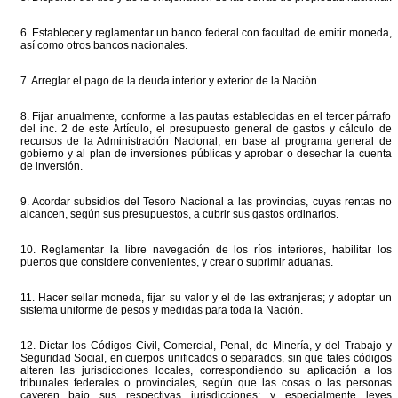
6. Establecer y reglamentar un banco federal con facultad de emitir moneda,
así como otros bancos nacionales.
7. Arreglar el pago de la deuda interior y exterior de la Nación.
8. Fijar anualmente, conforme a las pautas establecidas en el tercer párrafo
del inc. 2 de este Artículo, el presupuesto general de gastos y cálculo de
recursos de la Administración Nacional, en base al programa general de
gobierno y al plan de inversiones públicas y aprobar o desechar la cuenta
de inversión.
9. Acordar subsidios del Tesoro Nacional a las provincias, cuyas rentas no
alcancen, según sus presupuestos, a cubrir sus gastos ordinarios.
10. Reglamentar la libre navegación de los ríos interiores, habilitar los
puertos que considere convenientes, y crear o suprimir aduanas.
11. Hacer sellar moneda, fijar su valor y el de las extranjeras; y adoptar un
sistema uniforme de pesos y medidas para toda la Nación.
12. Dictar los Códigos Civil, Comercial, Penal, de Minería, y del Trabajo y
Seguridad Social, en cuerpos unificados o separados, sin que tales códigos
alteren las jurisdicciones locales, correspondiendo su aplicación a los
tribunales federales o provinciales, según que las cosas o las personas
cayeren bajo sus respectivas jurisdicciones; y especialmente leyes