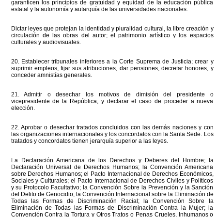
garanticen los principios de gratuidad y equidad de la educación pública
estatal y la autonomía y autarquía de las universidades nacionales.
Dictar leyes que protejan la identidad y pluralidad cultural, la libre creación y
circulación de las obras del autor; el patrimonio artístico y los espacios
culturales y audiovisuales.
20. Establecer tribunales inferiores a la Corte Suprema de Justicia; crear y
suprimir empleos, fijar sus atribuciones, dar pensiones, decretar honores, y
conceder amnistías generales.
21. Admitir o desechar los motivos de dimisión del presidente o
vicepresidente de la República; y declarar el caso de proceder a nueva
elección.
22. Aprobar o desechar tratados concluidos con las demás naciones y con
las organizaciones internacionales y los concordatos con la Santa Sede. Los
tratados y concordatos tienen jerarquía superior a las leyes.
La Declaración Americana de los Derechos y Deberes del Hombre; la
Declaración Universal de Derechos Humanos; la Convención Americana
sobre Derechos Humanos; el Pacto Internacional de Derechos Económicos,
Sociales y Culturales; el Pacto Internacional de Derechos Civiles y Políticos
y su Protocolo Facultativo; la Convención Sobre la Prevención y la Sanción
del Delito de Genocidio; la Convención Internacional sobre la Eliminación de
Todas las Formas de Discriminación Racial; la Convención Sobre la
Eliminación de Todas las Formas de Discriminación Contra la Mujer; la
Convención Contra la Tortura y Otros Tratos o Penas Crueles, Inhumanos o