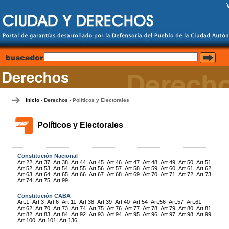
Inicio
Derechos
Políticos y Electorales
-
-
Políticos y Electorales
Constitución Nacional
Art.22
Art.37
Art.38
Art.44
Art.45
Art.46
Art.47
Art.48
Art.49
Art.50
Art.51
Art.52
Art.53
Art.54
Art.55
Art.56
Art.57
Art.58
Art.59
Art.60
Art.61
Art.62
Art.63
Art.64
Art.65
Art.66
Art.67
Art.68
Art.69
Art.70
Art.71
Art.72
Art.73
Art.74
Art.75
Art.99
Constitución CABA
Art.1
Art.3
Art.6
Art.11
Art.38
Art.39
Art.40
Art.54
Art.56
Art.57
Art.61
Art.62
Art.70
Art.73
Art.74
Art.75
Art.76
Art.77
Art.78
Art.79
Art.80
Art.81
Art.82
Art.83
Art.84
Art.92
Art.93
Art.94
Art.95
Art.96
Art.97
Art.98
Art.99
Art.100
Art.101
Art.136