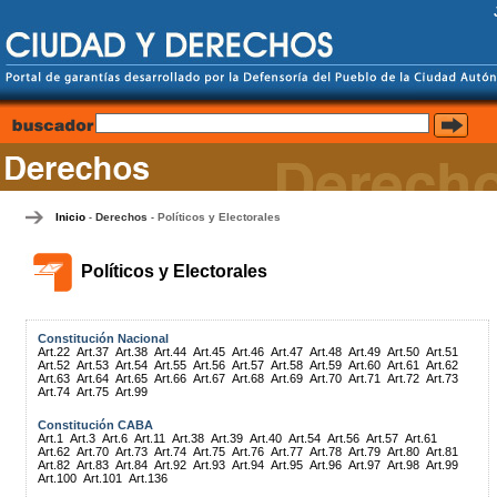
Inicio
Derechos
Políticos y Electorales
-
-
Políticos y Electorales
Constitución Nacional
Art.22
Art.37
Art.38
Art.44
Art.45
Art.46
Art.47
Art.48
Art.49
Art.50
Art.51
Art.52
Art.53
Art.54
Art.55
Art.56
Art.57
Art.58
Art.59
Art.60
Art.61
Art.62
Art.63
Art.64
Art.65
Art.66
Art.67
Art.68
Art.69
Art.70
Art.71
Art.72
Art.73
Art.74
Art.75
Art.99
Constitución CABA
Art.1
Art.3
Art.6
Art.11
Art.38
Art.39
Art.40
Art.54
Art.56
Art.57
Art.61
Art.62
Art.70
Art.73
Art.74
Art.75
Art.76
Art.77
Art.78
Art.79
Art.80
Art.81
Art.82
Art.83
Art.84
Art.92
Art.93
Art.94
Art.95
Art.96
Art.97
Art.98
Art.99
Art.100
Art.101
Art.136