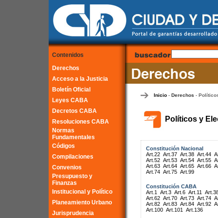
Contenidos
Derechos
Acceso a la Justicia
Boletín Oficial
Inicio
Derechos
Político
-
-
Leyes CABA
Decretos CABA
Políticos y El
Resoluciones CABA
Normas
Fundamentales
Códigos
Constitución Nacional
Art.22
Art.37
Art.38
Art.44
A
Compilaciones
Art.52
Art.53
Art.54
Art.55
A
Art.63
Art.64
Art.65
Art.66
A
Convenios
Art.74
Art.75
Art.99
Presupuesto y
Finanzas
Constitución CABA
Institucional y Político
Art.1
Art.3
Art.6
Art.11
Art.3
Art.62
Art.70
Art.73
Art.74
A
Planeamiento Urbano
Art.82
Art.83
Art.84
Art.92
A
Art.100
Art.101
Art.136
Jurisprudencia