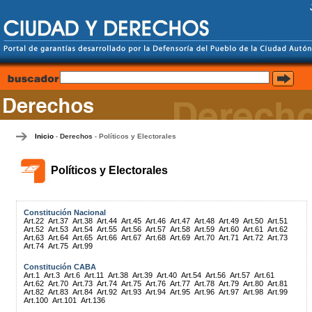
Inicio
Derechos
Políticos y Electorales
-
-
Políticos y Electorales
Constitución Nacional
Art.22
Art.37
Art.38
Art.44
Art.45
Art.46
Art.47
Art.48
Art.49
Art.50
Art.51
Art.52
Art.53
Art.54
Art.55
Art.56
Art.57
Art.58
Art.59
Art.60
Art.61
Art.62
Art.63
Art.64
Art.65
Art.66
Art.67
Art.68
Art.69
Art.70
Art.71
Art.72
Art.73
Art.74
Art.75
Art.99
Constitución CABA
Art.1
Art.3
Art.6
Art.11
Art.38
Art.39
Art.40
Art.54
Art.56
Art.57
Art.61
Art.62
Art.70
Art.73
Art.74
Art.75
Art.76
Art.77
Art.78
Art.79
Art.80
Art.81
Art.82
Art.83
Art.84
Art.92
Art.93
Art.94
Art.95
Art.96
Art.97
Art.98
Art.99
Art.100
Art.101
Art.136