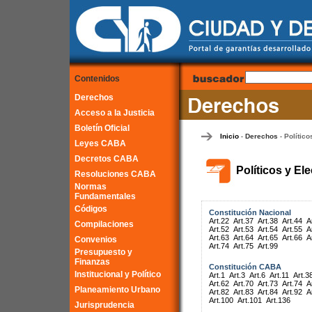
Contenidos
Derechos
Acceso a la Justicia
Boletín Oficial
Inicio
Derechos
Político
-
-
Leyes CABA
Decretos CABA
Políticos y El
Resoluciones CABA
Normas
Fundamentales
Códigos
Constitución Nacional
Art.22
Art.37
Art.38
Art.44
A
Compilaciones
Art.52
Art.53
Art.54
Art.55
A
Art.63
Art.64
Art.65
Art.66
A
Convenios
Art.74
Art.75
Art.99
Presupuesto y
Finanzas
Constitución CABA
Institucional y Político
Art.1
Art.3
Art.6
Art.11
Art.3
Art.62
Art.70
Art.73
Art.74
A
Planeamiento Urbano
Art.82
Art.83
Art.84
Art.92
A
Art.100
Art.101
Art.136
Jurisprudencia