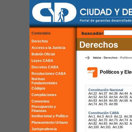
Contenidos
Derechos
Acceso a la Justicia
Boletín Oficial
Inicio
Derechos
Político
-
-
Leyes CABA
Decretos CABA
Políticos y El
Resoluciones CABA
Normas
Fundamentales
Códigos
Constitución Nacional
Art.22
Art.37
Art.38
Art.44
A
Compilaciones
Art.52
Art.53
Art.54
Art.55
A
Art.63
Art.64
Art.65
Art.66
A
Convenios
Art.74
Art.75
Art.99
Presupuesto y
Finanzas
Constitución CABA
Institucional y Político
Art.1
Art.3
Art.6
Art.11
Art.3
Art.62
Art.70
Art.73
Art.74
A
Planeamiento Urbano
Art.82
Art.83
Art.84
Art.92
A
Art.100
Art.101
Art.136
Jurisprudencia