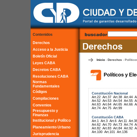
Contenidos
Derechos
Acceso a la Justicia
Boletín Oficial
Inicio
Derechos
Político
-
-
Leyes CABA
Decretos CABA
Políticos y El
Resoluciones CABA
Normas
Fundamentales
Códigos
Constitución Nacional
Art.22
Art.37
Art.38
Art.44
A
Compilaciones
Art.52
Art.53
Art.54
Art.55
A
Art.63
Art.64
Art.65
Art.66
A
Convenios
Art.74
Art.75
Art.99
Presupuesto y
Finanzas
Constitución CABA
Institucional y Político
Art.1
Art.3
Art.6
Art.11
Art.3
Art.62
Art.70
Art.73
Art.74
A
Planeamiento Urbano
Art.82
Art.83
Art.84
Art.92
A
Art.100
Art.101
Art.136
Jurisprudencia