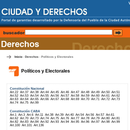
Inicio
Derechos
Políticos y Electorales
-
-
Políticos y Electorales
Constitución Nacional
Art.22
Art.37
Art.38
Art.44
Art.45
Art.46
Art.47
Art.48
Art.49
Art.50
Art.51
Art.52
Art.53
Art.54
Art.55
Art.56
Art.57
Art.58
Art.59
Art.60
Art.61
Art.62
Art.63
Art.64
Art.65
Art.66
Art.67
Art.68
Art.69
Art.70
Art.71
Art.72
Art.73
Art.74
Art.75
Art.99
Constitución CABA
Art.1
Art.3
Art.6
Art.11
Art.38
Art.39
Art.40
Art.54
Art.56
Art.57
Art.61
Art.62
Art.70
Art.73
Art.74
Art.75
Art.76
Art.77
Art.78
Art.79
Art.80
Art.81
Art.82
Art.83
Art.84
Art.92
Art.93
Art.94
Art.95
Art.96
Art.97
Art.98
Art.99
Art.100
Art.101
Art.136