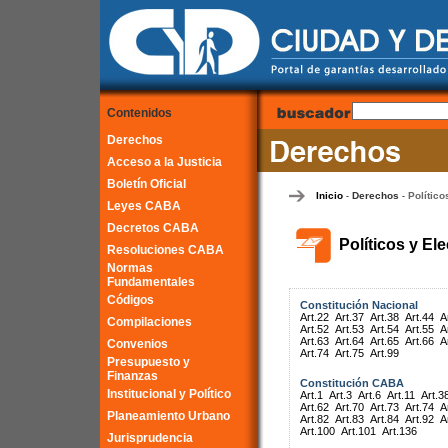
Contenidos
Derechos
Acceso a la Justicia
Boletín Oficial
Inicio
Derechos
Político
-
-
Leyes CABA
Decretos CABA
Políticos y El
Resoluciones CABA
Normas
Fundamentales
Códigos
Constitución Nacional
Art.22
Art.37
Art.38
Art.44
A
Compilaciones
Art.52
Art.53
Art.54
Art.55
A
Art.63
Art.64
Art.65
Art.66
A
Convenios
Art.74
Art.75
Art.99
Presupuesto y
Finanzas
Constitución CABA
Institucional y Político
Art.1
Art.3
Art.6
Art.11
Art.3
Art.62
Art.70
Art.73
Art.74
A
Planeamiento Urbano
Art.82
Art.83
Art.84
Art.92
A
Art.100
Art.101
Art.136
Jurisprudencia