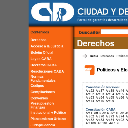
Contenidos
Derechos
Acceso a la Justicia
Boletín Oficial
Inicio
Derechos
Político
-
-
Leyes CABA
Decretos CABA
Políticos y El
Resoluciones CABA
Normas
Fundamentales
Códigos
Constitución Nacional
Art.22
Art.37
Art.38
Art.44
A
Compilaciones
Art.52
Art.53
Art.54
Art.55
A
Art.63
Art.64
Art.65
Art.66
A
Convenios
Art.74
Art.75
Art.99
Presupuesto y
Finanzas
Constitución CABA
Institucional y Político
Art.1
Art.3
Art.6
Art.11
Art.3
Art.62
Art.70
Art.73
Art.74
A
Planeamiento Urbano
Art.82
Art.83
Art.84
Art.92
A
Art.100
Art.101
Art.136
Jurisprudencia