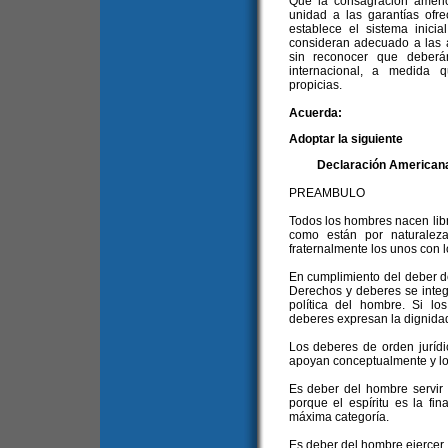
Que la consagración ameri
unidad a las garantías ofre
establece el sistema inici
consideran adecuado a las ac
sin reconocer que deberá
internacional, a medida 
propicias.
Acuerda:
Adoptar la siguiente
Declaración Americana
PREAMBULO
Todos los hombres nacen libr
como están por naturalez
fraternalmente los unos con l
En cumplimiento del deber d
Derechos y deberes se integr
política del hombre. Si los
deberes expresan la dignidad
Los deberes de orden jurídi
apoyan conceptualmente y l
Es deber del hombre servir 
porque el espíritu es la fi
máxima categoría.
Es deber del hombre ejercer,