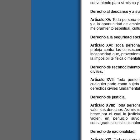
conveniente para sí misma y s
Derecho al descanso y a s
Artículo XV:
Toda persona t
y a la oportunidad de emplea
mejoramiento espiritual, cultur
Derecho a la seguridad soci
Artículo XVI:
Toda persona
proteja contra las consecue
incapacidad que, provenient
la imposibilite física o ment
Derecho de reconocimiento d
civiles.
Artículo XVII:
Toda person
cualquier parte como sujeto
derechos civiles fundamental
Derecho de justicia.
Artículo XVIII:
Toda persona
valer sus derechos. Asimism
breve por el cual la justic
violen, en perjuicio suy
consagrados constitucionalm
Derecho de nacionalidad.
Artículo XIX:
Toda persona t