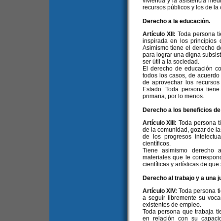
vivienda y la asistencia méd
recursos públicos y los de l
Derecho a la educación.
Artículo XII:
Toda persona ti
inspirada en los principios
Asimismo tiene el derecho d
para lograr una digna subsist
ser útil a la sociedad.
El derecho de educación c
todos los casos, de acuerdo 
de aprovechar los recurso
Estado. Toda persona tiene 
primaria, por lo menos.
Derecho a los beneficios de 
Artículo XIII:
Toda persona ti
de la comunidad, gozar de las
de los progresos intelectu
científicos.
Tiene asimismo derecho a
materiales que le correspond
científicas y artísticas de que
Derecho al trabajo y a una j
Artículo XIV:
Toda persona ti
a seguir libremente su voca
existentes de empleo.
Toda persona que trabaja ti
en relación con su capaci