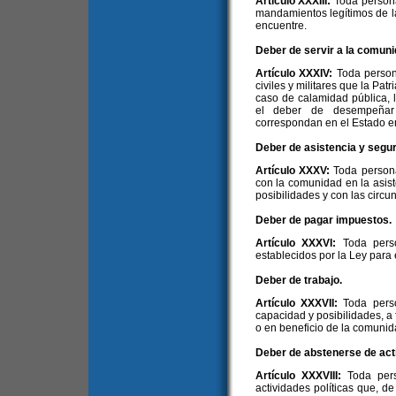
Artículo XXXIII:
Toda person
mandamientos legítimos de l
encuentre.
Deber de servir a la comuni
Artículo XXXIV:
Toda person
civiles y militares que la Pat
caso de calamidad pública, 
el deber de desempeñar
correspondan en el Estado e
Deber de asistencia y segur
Artículo XXXV:
Toda persona
con la comunidad en la asis
posibilidades y con las circu
Deber de pagar impuestos.
Artículo XXXVI:
Toda pers
establecidos por la Ley para 
Deber de trabajo.
Artículo XXXVII:
Toda pers
capacidad y posibilidades, a 
o en beneficio de la comunid
Deber de abstenerse de acti
Artículo XXXVIII:
Toda per
actividades políticas que, de