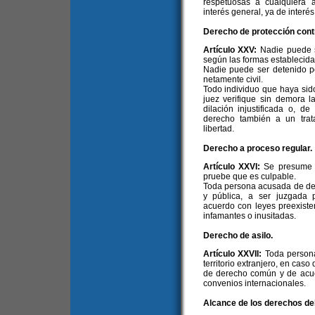
respetuosas a cualquiera 
interés general, ya de interés
Derecho de protección contra
Artículo XXV:
Nadie puede s
según las formas establecidas
Nadie puede ser detenido po
netamente civil.
Todo individuo que haya sido
juez verifique sin demora l
dilación injustificada o, de
derecho también a un trat
libertad.
Derecho a proceso regular.
Artículo XXVI:
Se presume 
pruebe que es culpable.
Toda persona acusada de deli
y pública, a ser juzgada p
acuerdo con leyes preexiste
infamantes o inusitadas.
Derecho de asilo.
Artículo XXVII:
Toda persona
territorio extranjero, en cas
de derecho común y de acuer
convenios internacionales.
Alcance de los derechos de