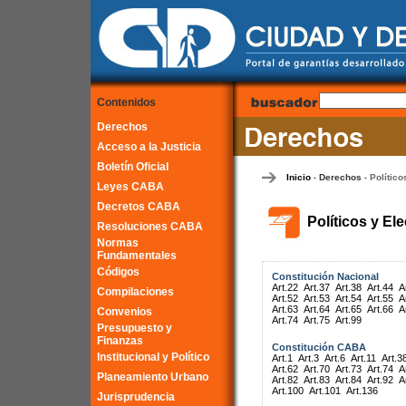
Contenidos
Derechos
Acceso a la Justicia
Boletín Oficial
Inicio
Derechos
Político
-
-
Leyes CABA
Decretos CABA
Políticos y El
Resoluciones CABA
Normas
Fundamentales
Códigos
Constitución Nacional
Art.22
Art.37
Art.38
Art.44
A
Compilaciones
Art.52
Art.53
Art.54
Art.55
A
Art.63
Art.64
Art.65
Art.66
A
Convenios
Art.74
Art.75
Art.99
Presupuesto y
Finanzas
Constitución CABA
Institucional y Político
Art.1
Art.3
Art.6
Art.11
Art.3
Art.62
Art.70
Art.73
Art.74
A
Planeamiento Urbano
Art.82
Art.83
Art.84
Art.92
A
Art.100
Art.101
Art.136
Jurisprudencia