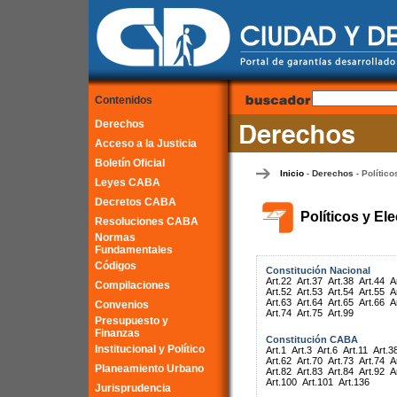
Contenidos
Derechos
Acceso a la Justicia
Boletín Oficial
Inicio
Derechos
Político
-
-
Leyes CABA
Decretos CABA
Políticos y El
Resoluciones CABA
Normas
Fundamentales
Códigos
Constitución Nacional
Art.22
Art.37
Art.38
Art.44
A
Compilaciones
Art.52
Art.53
Art.54
Art.55
A
Art.63
Art.64
Art.65
Art.66
A
Convenios
Art.74
Art.75
Art.99
Presupuesto y
Finanzas
Constitución CABA
Institucional y Político
Art.1
Art.3
Art.6
Art.11
Art.3
Art.62
Art.70
Art.73
Art.74
A
Planeamiento Urbano
Art.82
Art.83
Art.84
Art.92
A
Art.100
Art.101
Art.136
Jurisprudencia