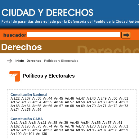
Inicio
Derechos
Políticos y Electorales
-
-
Políticos y Electorales
Constitución Nacional
Art.22
Art.37
Art.38
Art.44
Art.45
Art.46
Art.47
Art.48
Art.49
Art.50
Art.51
Art.52
Art.53
Art.54
Art.55
Art.56
Art.57
Art.58
Art.59
Art.60
Art.61
Art.62
Art.63
Art.64
Art.65
Art.66
Art.67
Art.68
Art.69
Art.70
Art.71
Art.72
Art.73
Art.74
Art.75
Art.99
Constitución CABA
Art.1
Art.3
Art.6
Art.11
Art.38
Art.39
Art.40
Art.54
Art.56
Art.57
Art.61
Art.62
Art.70
Art.73
Art.74
Art.75
Art.76
Art.77
Art.78
Art.79
Art.80
Art.81
Art.82
Art.83
Art.84
Art.92
Art.93
Art.94
Art.95
Art.96
Art.97
Art.98
Art.99
Art.100
Art.101
Art.136