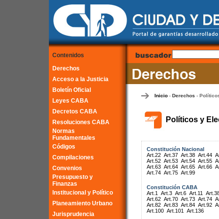
Contenidos
Derechos
Acceso a la Justicia
Boletín Oficial
Inicio
Derechos
Político
-
-
Leyes CABA
Decretos CABA
Políticos y El
Resoluciones CABA
Normas
Fundamentales
Códigos
Constitución Nacional
Art.22
Art.37
Art.38
Art.44
A
Compilaciones
Art.52
Art.53
Art.54
Art.55
A
Art.63
Art.64
Art.65
Art.66
A
Convenios
Art.74
Art.75
Art.99
Presupuesto y
Finanzas
Constitución CABA
Institucional y Político
Art.1
Art.3
Art.6
Art.11
Art.3
Art.62
Art.70
Art.73
Art.74
A
Planeamiento Urbano
Art.82
Art.83
Art.84
Art.92
A
Art.100
Art.101
Art.136
Jurisprudencia