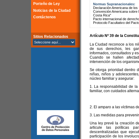
Porteño de Ley
Normas Supranacionales:
Declaración Americana de lo
Noticias de la Ciudad
Convención Americana sobre 
Costa Rica"
Contáctenos
Pacto internacional de derechos
Protocolo Facultativo del Pact
Artículo Nº 39 de la
Constitu
Sitios Relacionados
La Ciudad reconoce a los ni
de sus derechos, les gar
informados, consultados y es
Cuando se hallen afecta
intervención de los organis
Se otorga prioridad dentro de
niñas, niños y adolescentes
núcleo familiar y asegurar:
1. La responsabilidad de la
familiar, con cuidados alternat
2. El amparo a las víctimas d
3. Las medidas para prevenir y
Una ley prevé la creación 
articule las políticas 
descentralizadas que ejecute
participación de los involuc