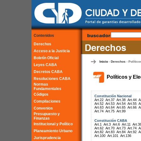
Contenidos
Derechos
Acceso a la Justicia
Boletín Oficial
Inicio
Derechos
Político
-
-
Leyes CABA
Decretos CABA
Políticos y El
Resoluciones CABA
Normas
Fundamentales
Códigos
Constitución Nacional
Art.22
Art.37
Art.38
Art.44
A
Compilaciones
Art.52
Art.53
Art.54
Art.55
A
Art.63
Art.64
Art.65
Art.66
A
Convenios
Art.74
Art.75
Art.99
Presupuesto y
Finanzas
Constitución CABA
Institucional y Político
Art.1
Art.3
Art.6
Art.11
Art.3
Art.62
Art.70
Art.73
Art.74
A
Planeamiento Urbano
Art.82
Art.83
Art.84
Art.92
A
Art.100
Art.101
Art.136
Jurisprudencia