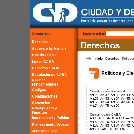
Contenidos
Derechos
Acceso a la Justicia
Boletín Oficial
Inicio
Derechos
Político
-
-
Leyes CABA
Decretos CABA
Políticos y El
Resoluciones CABA
Normas
Fundamentales
Códigos
Constitución Nacional
Art.22
Art.37
Art.38
Art.44
A
Compilaciones
Art.52
Art.53
Art.54
Art.55
A
Art.63
Art.64
Art.65
Art.66
A
Convenios
Art.74
Art.75
Art.99
Presupuesto y
Finanzas
Constitución CABA
Institucional y Político
Art.1
Art.3
Art.6
Art.11
Art.3
Art.62
Art.70
Art.73
Art.74
A
Planeamiento Urbano
Art.82
Art.83
Art.84
Art.92
A
Art.100
Art.101
Art.136
Jurisprudencia