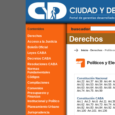
Contenidos
Derechos
Acceso a la Justicia
Boletín Oficial
Inicio
Derechos
Político
-
-
Leyes CABA
Decretos CABA
Políticos y El
Resoluciones CABA
Normas
Fundamentales
Códigos
Constitución Nacional
Art.22
Art.37
Art.38
Art.44
A
Compilaciones
Art.52
Art.53
Art.54
Art.55
A
Art.63
Art.64
Art.65
Art.66
A
Convenios
Art.74
Art.75
Art.99
Presupuesto y
Finanzas
Constitución CABA
Institucional y Político
Art.1
Art.3
Art.6
Art.11
Art.3
Art.62
Art.70
Art.73
Art.74
A
Planeamiento Urbano
Art.82
Art.83
Art.84
Art.92
A
Art.100
Art.101
Art.136
Jurisprudencia