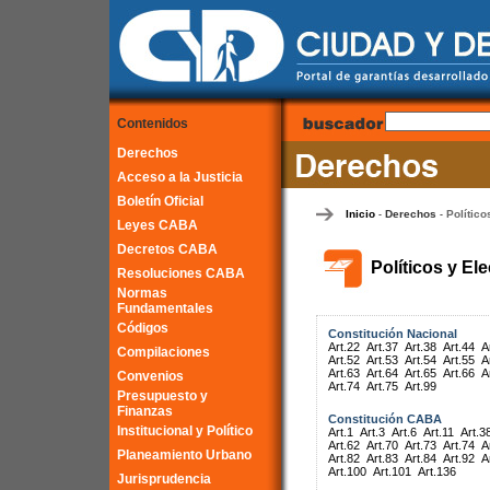
Contenidos
Derechos
Acceso a la Justicia
Boletín Oficial
Inicio
Derechos
Político
-
-
Leyes CABA
Decretos CABA
Políticos y El
Resoluciones CABA
Normas
Fundamentales
Códigos
Constitución Nacional
Art.22
Art.37
Art.38
Art.44
A
Compilaciones
Art.52
Art.53
Art.54
Art.55
A
Art.63
Art.64
Art.65
Art.66
A
Convenios
Art.74
Art.75
Art.99
Presupuesto y
Finanzas
Constitución CABA
Institucional y Político
Art.1
Art.3
Art.6
Art.11
Art.3
Art.62
Art.70
Art.73
Art.74
A
Planeamiento Urbano
Art.82
Art.83
Art.84
Art.92
A
Art.100
Art.101
Art.136
Jurisprudencia