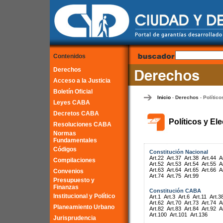
Contenidos
Derechos
Acceso a la Justicia
Boletín Oficial
Inicio
Derechos
Político
-
-
Leyes CABA
Decretos CABA
Políticos y El
Resoluciones CABA
Normas
Fundamentales
Códigos
Constitución Nacional
Art.22
Art.37
Art.38
Art.44
A
Compilaciones
Art.52
Art.53
Art.54
Art.55
A
Art.63
Art.64
Art.65
Art.66
A
Convenios
Art.74
Art.75
Art.99
Presupuesto y
Finanzas
Constitución CABA
Institucional y Político
Art.1
Art.3
Art.6
Art.11
Art.3
Art.62
Art.70
Art.73
Art.74
A
Planeamiento Urbano
Art.82
Art.83
Art.84
Art.92
A
Art.100
Art.101
Art.136
Jurisprudencia