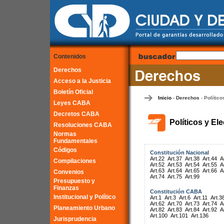
Contenidos
Derechos
Acceso a la Justicia
Boletín Oficial
Inicio
Derechos
Político
-
-
Leyes CABA
Decretos CABA
Políticos y El
Resoluciones CABA
Normas
Fundamentales
Códigos
Constitución Nacional
Art.22
Art.37
Art.38
Art.44
A
Compilaciones
Art.52
Art.53
Art.54
Art.55
A
Art.63
Art.64
Art.65
Art.66
A
Convenios
Art.74
Art.75
Art.99
Presupuesto y
Finanzas
Constitución CABA
Institucional y Político
Art.1
Art.3
Art.6
Art.11
Art.3
Art.62
Art.70
Art.73
Art.74
A
Planeamiento Urbano
Art.82
Art.83
Art.84
Art.92
A
Art.100
Art.101
Art.136
Jurisprudencia