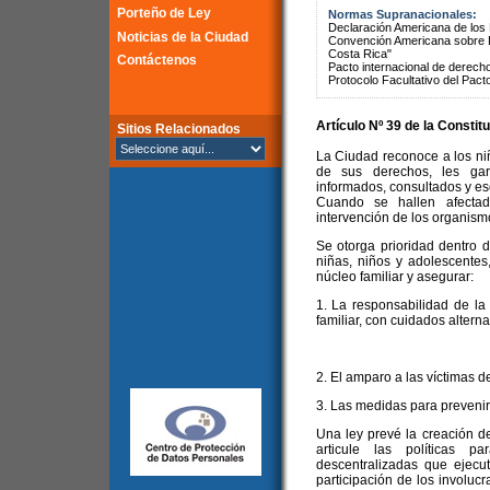
Porteño de Ley
Normas Supranacionales:
Declaración Americana de lo
Noticias de la Ciudad
Convención Americana sobre 
Costa Rica"
Contáctenos
Pacto internacional de derechos
Protocolo Facultativo del Pact
Artículo Nº 39 de la
Constitu
Sitios Relacionados
La Ciudad reconoce a los ni
de sus derechos, les gar
informados, consultados y es
Cuando se hallen afecta
intervención de los organis
Se otorga prioridad dentro de
niñas, niños y adolescentes
núcleo familiar y asegurar:
1. La responsabilidad de la
familiar, con cuidados alternat
2. El amparo a las víctimas d
3. Las medidas para prevenir y
Una ley prevé la creación 
articule las políticas 
descentralizadas que ejecute
participación de los involuc