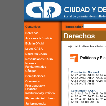
Contenidos
Derechos
Acceso a la Justicia
Boletín Oficial
Inicio
Derechos
Político
-
-
Leyes CABA
Decretos CABA
Políticos y El
Resoluciones CABA
Normas
Fundamentales
Códigos
Constitución Nacional
Art.22
Art.37
Art.38
Art.44
A
Compilaciones
Art.52
Art.53
Art.54
Art.55
A
Art.63
Art.64
Art.65
Art.66
A
Convenios
Art.74
Art.75
Art.99
Presupuesto y
Finanzas
Constitución CABA
Institucional y Político
Art.1
Art.3
Art.6
Art.11
Art.3
Art.62
Art.70
Art.73
Art.74
A
Planeamiento Urbano
Art.82
Art.83
Art.84
Art.92
A
Art.100
Art.101
Art.136
Jurisprudencia