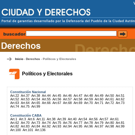
Inicio
Derechos
Políticos y Electorales
-
-
Políticos y Electorales
Constitución Nacional
Art.22
Art.37
Art.38
Art.44
Art.45
Art.46
Art.47
Art.48
Art.49
Art.50
Art.51
Art.52
Art.53
Art.54
Art.55
Art.56
Art.57
Art.58
Art.59
Art.60
Art.61
Art.62
Art.63
Art.64
Art.65
Art.66
Art.67
Art.68
Art.69
Art.70
Art.71
Art.72
Art.73
Art.74
Art.75
Art.99
Constitución CABA
Art.1
Art.3
Art.6
Art.11
Art.38
Art.39
Art.40
Art.54
Art.56
Art.57
Art.61
Art.62
Art.70
Art.73
Art.74
Art.75
Art.76
Art.77
Art.78
Art.79
Art.80
Art.81
Art.82
Art.83
Art.84
Art.92
Art.93
Art.94
Art.95
Art.96
Art.97
Art.98
Art.99
Art.100
Art.101
Art.136