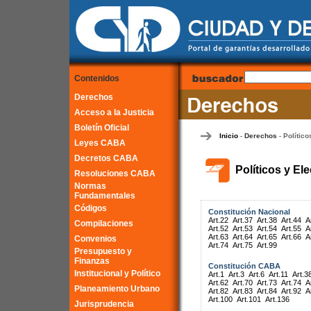
Contenidos
Derechos
Acceso a la Justicia
Boletín Oficial
Inicio
Derechos
Político
-
-
Leyes CABA
Decretos CABA
Políticos y El
Resoluciones CABA
Normas
Fundamentales
Códigos
Constitución Nacional
Art.22
Art.37
Art.38
Art.44
A
Compilaciones
Art.52
Art.53
Art.54
Art.55
A
Art.63
Art.64
Art.65
Art.66
A
Convenios
Art.74
Art.75
Art.99
Presupuesto y
Finanzas
Constitución CABA
Institucional y Político
Art.1
Art.3
Art.6
Art.11
Art.3
Art.62
Art.70
Art.73
Art.74
A
Planeamiento Urbano
Art.82
Art.83
Art.84
Art.92
A
Art.100
Art.101
Art.136
Jurisprudencia