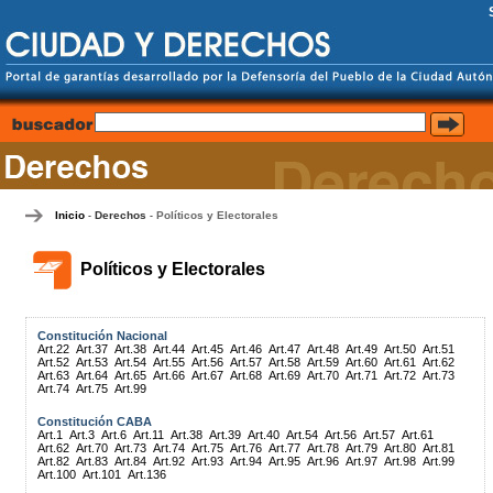
Inicio
Derechos
Políticos y Electorales
-
-
Políticos y Electorales
Constitución Nacional
Art.22
Art.37
Art.38
Art.44
Art.45
Art.46
Art.47
Art.48
Art.49
Art.50
Art.51
Art.52
Art.53
Art.54
Art.55
Art.56
Art.57
Art.58
Art.59
Art.60
Art.61
Art.62
Art.63
Art.64
Art.65
Art.66
Art.67
Art.68
Art.69
Art.70
Art.71
Art.72
Art.73
Art.74
Art.75
Art.99
Constitución CABA
Art.1
Art.3
Art.6
Art.11
Art.38
Art.39
Art.40
Art.54
Art.56
Art.57
Art.61
Art.62
Art.70
Art.73
Art.74
Art.75
Art.76
Art.77
Art.78
Art.79
Art.80
Art.81
Art.82
Art.83
Art.84
Art.92
Art.93
Art.94
Art.95
Art.96
Art.97
Art.98
Art.99
Art.100
Art.101
Art.136