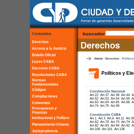
Contenidos
Derechos
Acceso a la Justicia
Boletín Oficial
Inicio
Derechos
Político
-
-
Leyes CABA
Decretos CABA
Políticos y El
Resoluciones CABA
Normas
Fundamentales
Códigos
Constitución Nacional
Art.22
Art.37
Art.38
Art.44
A
Compilaciones
Art.52
Art.53
Art.54
Art.55
A
Art.63
Art.64
Art.65
Art.66
A
Convenios
Art.74
Art.75
Art.99
Presupuesto y
Finanzas
Constitución CABA
Institucional y Político
Art.1
Art.3
Art.6
Art.11
Art.3
Art.62
Art.70
Art.73
Art.74
A
Planeamiento Urbano
Art.82
Art.83
Art.84
Art.92
A
Art.100
Art.101
Art.136
Jurisprudencia