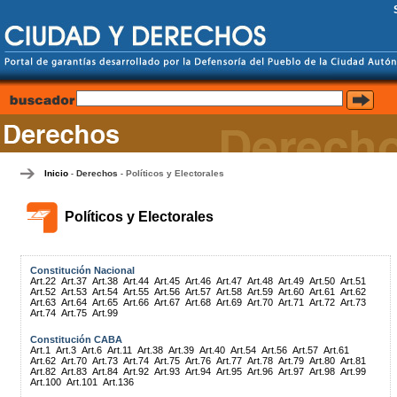
Inicio
Derechos
Políticos y Electorales
-
-
Políticos y Electorales
Constitución Nacional
Art.22
Art.37
Art.38
Art.44
Art.45
Art.46
Art.47
Art.48
Art.49
Art.50
Art.51
Art.52
Art.53
Art.54
Art.55
Art.56
Art.57
Art.58
Art.59
Art.60
Art.61
Art.62
Art.63
Art.64
Art.65
Art.66
Art.67
Art.68
Art.69
Art.70
Art.71
Art.72
Art.73
Art.74
Art.75
Art.99
Constitución CABA
Art.1
Art.3
Art.6
Art.11
Art.38
Art.39
Art.40
Art.54
Art.56
Art.57
Art.61
Art.62
Art.70
Art.73
Art.74
Art.75
Art.76
Art.77
Art.78
Art.79
Art.80
Art.81
Art.82
Art.83
Art.84
Art.92
Art.93
Art.94
Art.95
Art.96
Art.97
Art.98
Art.99
Art.100
Art.101
Art.136