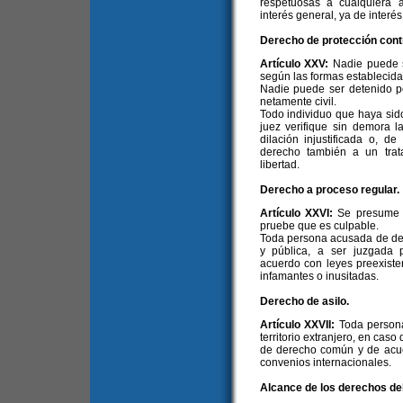
respetuosas a cualquiera 
interés general, ya de interés
Derecho de protección contra
Artículo XXV:
Nadie puede s
según las formas establecidas
Nadie puede ser detenido po
netamente civil.
Todo individuo que haya sido
juez verifique sin demora l
dilación injustificada o, de
derecho también a un trat
libertad.
Derecho a proceso regular.
Artículo XXVI:
Se presume 
pruebe que es culpable.
Toda persona acusada de deli
y pública, a ser juzgada p
acuerdo con leyes preexiste
infamantes o inusitadas.
Derecho de asilo.
Artículo XXVII:
Toda persona
territorio extranjero, en cas
de derecho común y de acuer
convenios internacionales.
Alcance de los derechos de