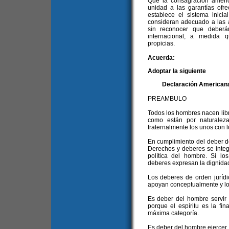
Que la consagración ameri
unidad a las garantías ofre
establece el sistema inici
consideran adecuado a las ac
sin reconocer que deberá
internacional, a medida 
propicias.
Acuerda:
Adoptar la siguiente
Declaración Americana
PREAMBULO
Todos los hombres nacen libr
como están por naturalez
fraternalmente los unos con l
En cumplimiento del deber d
Derechos y deberes se integr
política del hombre. Si los
deberes expresan la dignidad
Los deberes de orden jurídi
apoyan conceptualmente y l
Es deber del hombre servir 
porque el espíritu es la fi
máxima categoría.
Es deber del hombre ejercer,