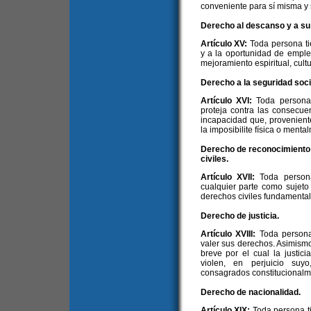
conveniente para sí misma y s
Derecho al descanso y a s
Artículo XV:
Toda persona t
y a la oportunidad de emplea
mejoramiento espiritual, cultur
Derecho a la seguridad soci
Artículo XVI:
Toda persona
proteja contra las consecue
incapacidad que, provenient
la imposibilite física o ment
Derecho de reconocimiento d
civiles.
Artículo XVII:
Toda person
cualquier parte como sujeto
derechos civiles fundamental
Derecho de justicia.
Artículo XVIII:
Toda persona
valer sus derechos. Asimism
breve por el cual la justic
violen, en perjuicio suy
consagrados constitucionalm
Derecho de nacionalidad.
Artículo XIX:
Toda persona t