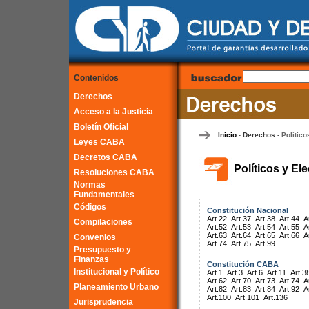
Contenidos
Derechos
Acceso a la Justicia
Boletín Oficial
Inicio
Derechos
Político
-
-
Leyes CABA
Decretos CABA
Políticos y El
Resoluciones CABA
Normas
Fundamentales
Códigos
Constitución Nacional
Art.22
Art.37
Art.38
Art.44
A
Compilaciones
Art.52
Art.53
Art.54
Art.55
A
Art.63
Art.64
Art.65
Art.66
A
Convenios
Art.74
Art.75
Art.99
Presupuesto y
Finanzas
Constitución CABA
Institucional y Político
Art.1
Art.3
Art.6
Art.11
Art.3
Art.62
Art.70
Art.73
Art.74
A
Planeamiento Urbano
Art.82
Art.83
Art.84
Art.92
A
Art.100
Art.101
Art.136
Jurisprudencia