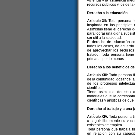
vivienda y la asistencia méd
recursos públicos y los de l
Derecho a la educación.
Artículo XII:
Toda persona ti
inspirada en los principios
Asimismo tiene el derecho d
para lograr una digna subsist
ser útil a la sociedad.
El derecho de educación c
todos los casos, de acuerdo 
de aprovechar los recurso
Estado. Toda persona tiene 
primaria, por lo menos.
Derecho a los beneficios de 
Artículo XIII:
Toda persona ti
de la comunidad, gozar de las
de los progresos intelectu
científicos.
Tiene asimismo derecho a
materiales que le correspond
científicas y artísticas de que
Derecho al trabajo y a una j
Artículo XIV:
Toda persona ti
a seguir libremente su voca
existentes de empleo.
Toda persona que trabaja ti
en relación con su capaci