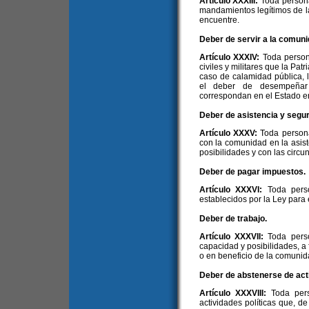
Artículo XXXIII:
Toda person
mandamientos legítimos de l
encuentre.
Deber de servir a la comuni
Artículo XXXIV:
Toda person
civiles y militares que la Pat
caso de calamidad pública, 
el deber de desempeñar
correspondan en el Estado e
Deber de asistencia y segur
Artículo XXXV:
Toda persona
con la comunidad en la asis
posibilidades y con las circu
Deber de pagar impuestos.
Artículo XXXVI:
Toda pers
establecidos por la Ley para 
Deber de trabajo.
Artículo XXXVII:
Toda pers
capacidad y posibilidades, a 
o en beneficio de la comunid
Deber de abstenerse de acti
Artículo XXXVIII:
Toda per
actividades políticas que, de