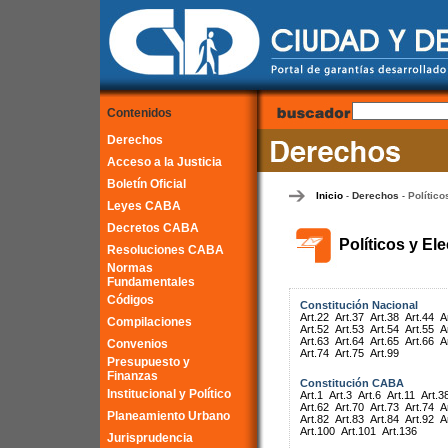
Contenidos
Derechos
Acceso a la Justicia
Boletín Oficial
Inicio
Derechos
Político
-
-
Leyes CABA
Decretos CABA
Políticos y El
Resoluciones CABA
Normas
Fundamentales
Códigos
Constitución Nacional
Art.22
Art.37
Art.38
Art.44
A
Compilaciones
Art.52
Art.53
Art.54
Art.55
A
Art.63
Art.64
Art.65
Art.66
A
Convenios
Art.74
Art.75
Art.99
Presupuesto y
Finanzas
Constitución CABA
Institucional y Político
Art.1
Art.3
Art.6
Art.11
Art.3
Art.62
Art.70
Art.73
Art.74
A
Planeamiento Urbano
Art.82
Art.83
Art.84
Art.92
A
Art.100
Art.101
Art.136
Jurisprudencia