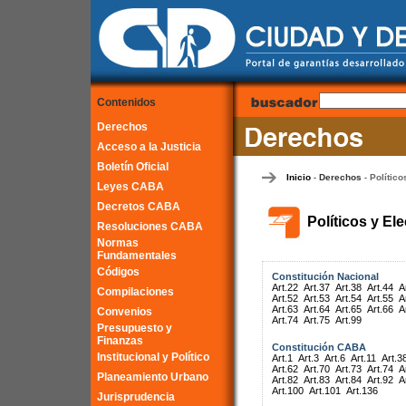
Contenidos
Derechos
Acceso a la Justicia
Boletín Oficial
Inicio
Derechos
Político
-
-
Leyes CABA
Decretos CABA
Políticos y El
Resoluciones CABA
Normas
Fundamentales
Códigos
Constitución Nacional
Art.22
Art.37
Art.38
Art.44
A
Compilaciones
Art.52
Art.53
Art.54
Art.55
A
Art.63
Art.64
Art.65
Art.66
A
Convenios
Art.74
Art.75
Art.99
Presupuesto y
Finanzas
Constitución CABA
Institucional y Político
Art.1
Art.3
Art.6
Art.11
Art.3
Art.62
Art.70
Art.73
Art.74
A
Planeamiento Urbano
Art.82
Art.83
Art.84
Art.92
A
Art.100
Art.101
Art.136
Jurisprudencia