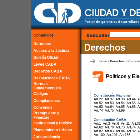
Contenidos
Derechos
Acceso a la Justicia
Boletín Oficial
Inicio
Derechos
Político
-
-
Leyes CABA
Decretos CABA
Políticos y El
Resoluciones CABA
Normas
Fundamentales
Códigos
Constitución Nacional
Art.22
Art.37
Art.38
Art.44
A
Compilaciones
Art.52
Art.53
Art.54
Art.55
A
Art.63
Art.64
Art.65
Art.66
A
Convenios
Art.74
Art.75
Art.99
Presupuesto y
Finanzas
Constitución CABA
Institucional y Político
Art.1
Art.3
Art.6
Art.11
Art.3
Art.62
Art.70
Art.73
Art.74
A
Planeamiento Urbano
Art.82
Art.83
Art.84
Art.92
A
Art.100
Art.101
Art.136
Jurisprudencia