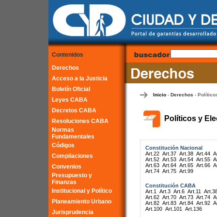
Contenidos
Derechos
Acceso a la Justicia
Boletín Oficial
Inicio
Derechos
Político
-
-
Leyes CABA
Decretos CABA
Políticos y El
Resoluciones CABA
Normas
Fundamentales
Códigos
Constitución Nacional
Art.22
Art.37
Art.38
Art.44
A
Compilaciones
Art.52
Art.53
Art.54
Art.55
A
Art.63
Art.64
Art.65
Art.66
A
Convenios
Art.74
Art.75
Art.99
Presupuesto y
Finanzas
Constitución CABA
Institucional y Político
Art.1
Art.3
Art.6
Art.11
Art.3
Art.62
Art.70
Art.73
Art.74
A
Planeamiento Urbano
Art.82
Art.83
Art.84
Art.92
A
Art.100
Art.101
Art.136
Jurisprudencia