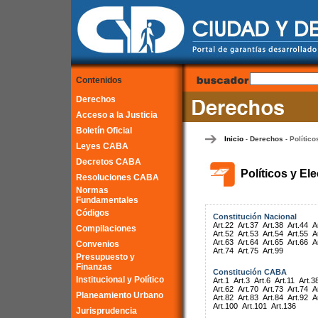
Contenidos
Derechos
Acceso a la Justicia
Boletín Oficial
Inicio
Derechos
Político
-
-
Leyes CABA
Decretos CABA
Políticos y El
Resoluciones CABA
Normas
Fundamentales
Códigos
Constitución Nacional
Art.22
Art.37
Art.38
Art.44
A
Compilaciones
Art.52
Art.53
Art.54
Art.55
A
Art.63
Art.64
Art.65
Art.66
A
Convenios
Art.74
Art.75
Art.99
Presupuesto y
Finanzas
Constitución CABA
Institucional y Político
Art.1
Art.3
Art.6
Art.11
Art.3
Art.62
Art.70
Art.73
Art.74
A
Planeamiento Urbano
Art.82
Art.83
Art.84
Art.92
A
Art.100
Art.101
Art.136
Jurisprudencia