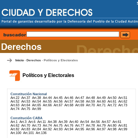
Inicio
Derechos
Políticos y Electorales
-
-
Políticos y Electorales
Constitución Nacional
Art.22
Art.37
Art.38
Art.44
Art.45
Art.46
Art.47
Art.48
Art.49
Art.50
Art.51
Art.52
Art.53
Art.54
Art.55
Art.56
Art.57
Art.58
Art.59
Art.60
Art.61
Art.62
Art.63
Art.64
Art.65
Art.66
Art.67
Art.68
Art.69
Art.70
Art.71
Art.72
Art.73
Art.74
Art.75
Art.99
Constitución CABA
Art.1
Art.3
Art.6
Art.11
Art.38
Art.39
Art.40
Art.54
Art.56
Art.57
Art.61
Art.62
Art.70
Art.73
Art.74
Art.75
Art.76
Art.77
Art.78
Art.79
Art.80
Art.81
Art.82
Art.83
Art.84
Art.92
Art.93
Art.94
Art.95
Art.96
Art.97
Art.98
Art.99
Art.100
Art.101
Art.136