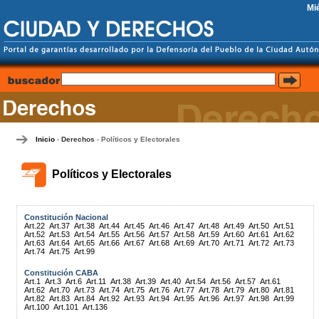
Mi
Inicio
Derechos
Políticos y Electorales
-
-
Políticos y Electorales
Constitución Nacional
Art.22
Art.37
Art.38
Art.44
Art.45
Art.46
Art.47
Art.48
Art.49
Art.50
Art.51
Art.52
Art.53
Art.54
Art.55
Art.56
Art.57
Art.58
Art.59
Art.60
Art.61
Art.62
Art.63
Art.64
Art.65
Art.66
Art.67
Art.68
Art.69
Art.70
Art.71
Art.72
Art.73
Art.74
Art.75
Art.99
Constitución CABA
Art.1
Art.3
Art.6
Art.11
Art.38
Art.39
Art.40
Art.54
Art.56
Art.57
Art.61
Art.62
Art.70
Art.73
Art.74
Art.75
Art.76
Art.77
Art.78
Art.79
Art.80
Art.81
Art.82
Art.83
Art.84
Art.92
Art.93
Art.94
Art.95
Art.96
Art.97
Art.98
Art.99
Art.100
Art.101
Art.136