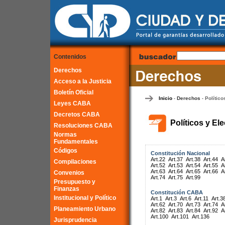
Contenidos
Derechos
Acceso a la Justicia
Boletín Oficial
Inicio
Derechos
Político
-
-
Leyes CABA
Decretos CABA
Políticos y El
Resoluciones CABA
Normas
Fundamentales
Códigos
Constitución Nacional
Art.22
Art.37
Art.38
Art.44
A
Compilaciones
Art.52
Art.53
Art.54
Art.55
A
Art.63
Art.64
Art.65
Art.66
A
Convenios
Art.74
Art.75
Art.99
Presupuesto y
Finanzas
Constitución CABA
Institucional y Político
Art.1
Art.3
Art.6
Art.11
Art.3
Art.62
Art.70
Art.73
Art.74
A
Planeamiento Urbano
Art.82
Art.83
Art.84
Art.92
A
Art.100
Art.101
Art.136
Jurisprudencia