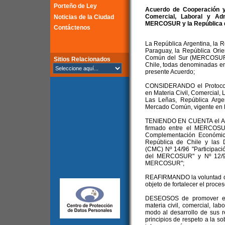
Porteño de Ley
Acuerdo de Cooperación y 
Comercial, Laboral y Adm
Noticias de la Ciudad
MERCOSUR y la República de
Contáctenos
La República Argentina, la Re
Paraguay, la República Orie
Común del Sur (MERCOSUR) 
Sitios Relacionados
Chile, todas denominadas en 
presente Acuerdo;
CONSIDERANDO el Protocolo
en Materia Civil, Comercial, 
Las Leñas, República Arge
Mercado Común, vigente en 
TENIENDO EN CUENTA el Ac
firmado entre el MERCOSUR
Complementación Económic
República de Chile y las
(CMC) Nº 14/96 "Participaci
del MERCOSUR" y Nº 12/97
MERCOSUR";
REAFIRMANDO la voluntad de
objeto de fortalecer el proces
DESEOSOS de promover e in
materia civil, comercial, labo
modo al desarrollo de sus r
principios de respeto a la s