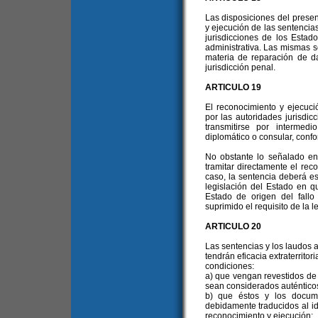
Las disposiciones del presen
y ejecución de las sentencias
jurisdicciones de los Estado
administrativa. Las mismas s
materia de reparación de d
jurisdicción penal.
ARTICULO 19
El reconocimiento y ejecució
por las autoridades jurisdic
transmitirse por intermed
diplomático o consular, confo
No obstante lo señalado en 
tramitar directamente el rec
caso, la sentencia deberá e
legislación del Estado en q
Estado de origen del fall
suprimido el requisito de la l
ARTICULO 20
Las sentencias y los laudos ar
tendrán eficacia extraterritor
condiciones:
a) que vengan revestidos de
sean considerados auténtico
b) que éstos y los docum
debidamente traducidos al idi
reconocimiento y ejecución;