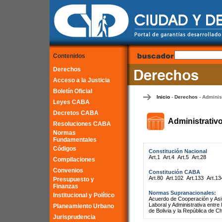
Contenidos
Derechos
Acceso a la Justicia
Boletín Oficial
Inicio
Derechos
Adminis
-
-
Leyes CABA
Decretos CABA
Administrativ
Resoluciones CABA
Normas
Fundamentales
Códigos
Constitución Nacional
Art.1
Art.4
Art.5
Art.28
Compilaciones
Convenios
Constitución CABA
Art.80
Art.102
Art.133
Art.13
Presupuesto y
Finanzas
Normas Supranacionales:
Institucional y Político
Acuerdo de Cooperación y Asist
Laboral y Administrativa entr
Planeamiento Urbano
de Bolivia y la República de Ch
Jurisprudencia