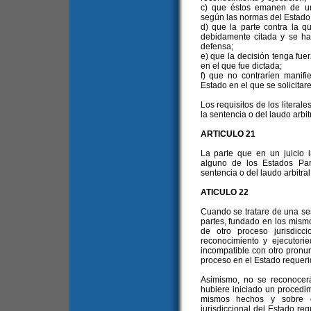
c) que éstos emanen de un 
según las normas del Estado r
d) que la parte contra la q
debidamente citada y se ha
defensa;
e) que la decisión tenga fue
en el que fue dictada;
f) que no contraríen manifi
Estado en el que se solicitar
Los requisitos de los literales
la sentencia o del laudo arbitr
ARTICULO 21
La parte que en un juicio 
alguno de los Estados Par
sentencia o del laudo arbitral
ATICULO 22
Cuando se tratare de una sen
partes, fundado en los mism
de otro proceso jurisdicc
reconocimiento y ejecutor
incompatible con otro pronun
proceso en el Estado requeri
Asimismo, no se reconocer
hubiere iniciado un procedi
mismos hechos y sobre el
jurisdiccional del Estado req