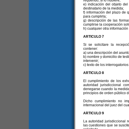
requerido, si lo hubiere;
e) indicación del objeto de
destinatario de la medida;
f) información del plazo de
para cumplirla;
g) descripción de las form
cumplirse la cooperación soli
h) cualquier otra información 
ARTICULO 7
Si se solicitare la recep
contener:
a) una descripción del asunto 
b) nombre y domicilio de test
intervenir;
c) texto de los interrogatori
ARTICULO 8
El cumplimiento de los exho
autoridad jurisdiccional c
denegarse cuando la medida s
principios de orden público d
Dicho cumplimiento no imp
internacional del juez del cu
ARTICULO 9
La autoridad jurisdiccional
las cuestiones que se suscit