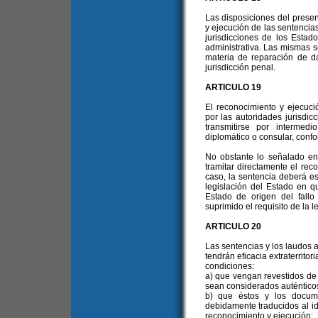
Las disposiciones del presen
y ejecución de las sentencias
jurisdicciones de los Estado
administrativa. Las mismas s
materia de reparación de d
jurisdicción penal.
ARTICULO 19
El reconocimiento y ejecució
por las autoridades jurisdic
transmitirse por intermed
diplomático o consular, confo
No obstante lo señalado en 
tramitar directamente el rec
caso, la sentencia deberá e
legislación del Estado en q
Estado de origen del fall
suprimido el requisito de la l
ARTICULO 20
Las sentencias y los laudos ar
tendrán eficacia extraterritor
condiciones:
a) que vengan revestidos de
sean considerados auténtico
b) que éstos y los docum
debidamente traducidos al idi
reconocimiento y ejecución;