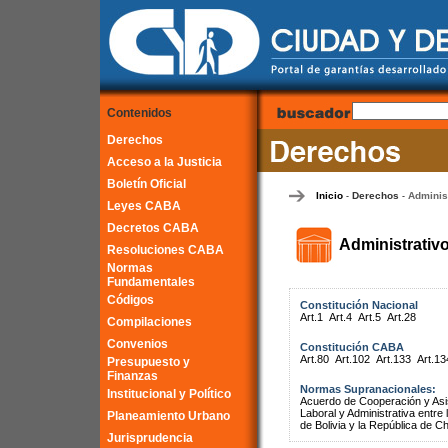
Contenidos
Derechos
Acceso a la Justicia
Boletín Oficial
Inicio
Derechos
Adminis
-
-
Leyes CABA
Decretos CABA
Administrativ
Resoluciones CABA
Normas
Fundamentales
Códigos
Constitución Nacional
Art.1
Art.4
Art.5
Art.28
Compilaciones
Convenios
Constitución CABA
Art.80
Art.102
Art.133
Art.13
Presupuesto y
Finanzas
Normas Supranacionales:
Institucional y Político
Acuerdo de Cooperación y Asist
Laboral y Administrativa entr
Planeamiento Urbano
de Bolivia y la República de Ch
Jurisprudencia