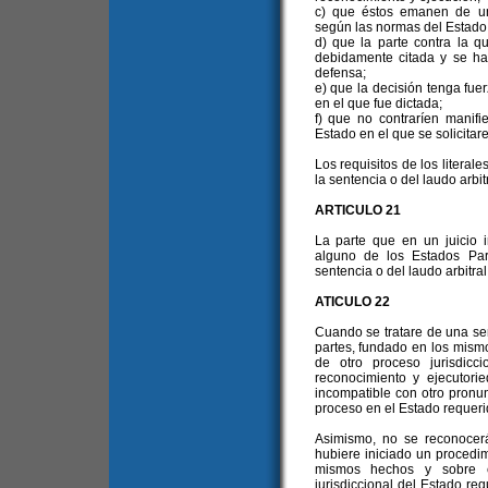
c) que éstos emanen de un 
según las normas del Estado r
d) que la parte contra la q
debidamente citada y se ha
defensa;
e) que la decisión tenga fue
en el que fue dictada;
f) que no contraríen manifi
Estado en el que se solicitar
Los requisitos de los literales
la sentencia o del laudo arbitr
ARTICULO 21
La parte que en un juicio 
alguno de los Estados Par
sentencia o del laudo arbitral
ATICULO 22
Cuando se tratare de una sen
partes, fundado en los mism
de otro proceso jurisdicc
reconocimiento y ejecutor
incompatible con otro pronun
proceso en el Estado requeri
Asimismo, no se reconocer
hubiere iniciado un procedi
mismos hechos y sobre el
jurisdiccional del Estado req