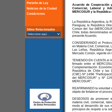
Porteño de Ley
Acuerdo de Cooperación y 
Comercial, Laboral y Adm
Noticias de la Ciudad
MERCOSUR y la República de
Contáctenos
La República Argentina, la Re
Paraguay, la República Orie
Común del Sur (MERCOSUR) 
Sitios Relacionados
Chile, todas denominadas en 
presente Acuerdo;
CONSIDERANDO el Protocolo
en Materia Civil, Comercial, 
Las Leñas, República Arge
Mercado Común, vigente en 
TENIENDO EN CUENTA el Ac
firmado entre el MERCOSUR
Complementación Económic
República de Chile y las
(CMC) Nº 14/96 "Participaci
del MERCOSUR" y Nº 12/97
MERCOSUR";
REAFIRMANDO la voluntad de
objeto de fortalecer el proces
DESEOSOS de promover e in
materia civil, comercial, labo
modo al desarrollo de sus r
principios de respeto a la s