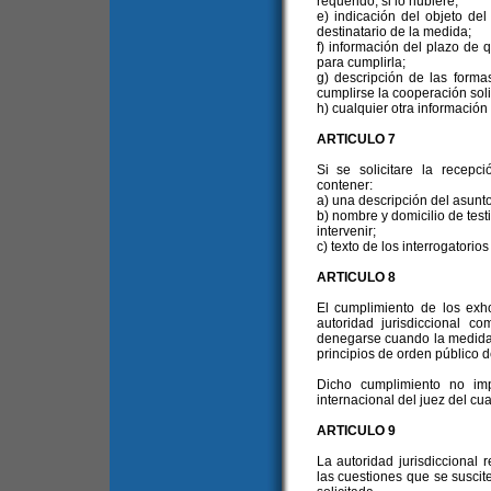
requerido, si lo hubiere;
e) indicación del objeto de
destinatario de la medida;
f) información del plazo de
para cumplirla;
g) descripción de las form
cumplirse la cooperación soli
h) cualquier otra información 
ARTICULO 7
Si se solicitare la recep
contener:
a) una descripción del asunto 
b) nombre y domicilio de test
intervenir;
c) texto de los interrogatori
ARTICULO 8
El cumplimiento de los exho
autoridad jurisdiccional c
denegarse cuando la medida s
principios de orden público d
Dicho cumplimiento no imp
internacional del juez del cu
ARTICULO 9
La autoridad jurisdiccional
las cuestiones que se suscit