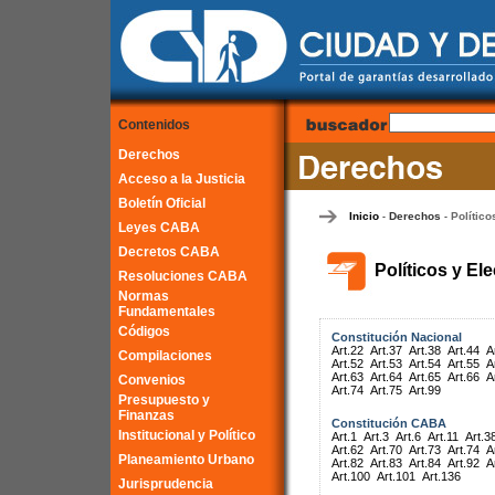
Contenidos
Derechos
Acceso a la Justicia
Boletín Oficial
Inicio
Derechos
Político
-
-
Leyes CABA
Decretos CABA
Políticos y El
Resoluciones CABA
Normas
Fundamentales
Códigos
Constitución Nacional
Art.22
Art.37
Art.38
Art.44
A
Compilaciones
Art.52
Art.53
Art.54
Art.55
A
Art.63
Art.64
Art.65
Art.66
A
Convenios
Art.74
Art.75
Art.99
Presupuesto y
Finanzas
Constitución CABA
Institucional y Político
Art.1
Art.3
Art.6
Art.11
Art.3
Art.62
Art.70
Art.73
Art.74
A
Planeamiento Urbano
Art.82
Art.83
Art.84
Art.92
A
Art.100
Art.101
Art.136
Jurisprudencia