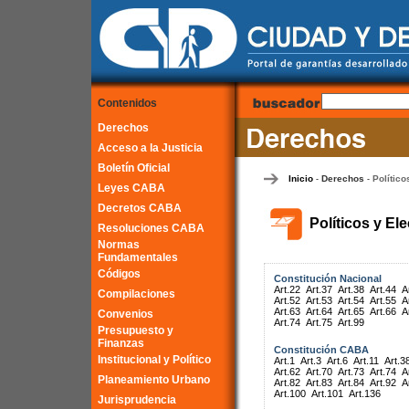
Contenidos
Derechos
Acceso a la Justicia
Boletín Oficial
Inicio
Derechos
Político
-
-
Leyes CABA
Decretos CABA
Políticos y El
Resoluciones CABA
Normas
Fundamentales
Códigos
Constitución Nacional
Art.22
Art.37
Art.38
Art.44
A
Compilaciones
Art.52
Art.53
Art.54
Art.55
A
Art.63
Art.64
Art.65
Art.66
A
Convenios
Art.74
Art.75
Art.99
Presupuesto y
Finanzas
Constitución CABA
Institucional y Político
Art.1
Art.3
Art.6
Art.11
Art.3
Art.62
Art.70
Art.73
Art.74
A
Planeamiento Urbano
Art.82
Art.83
Art.84
Art.92
A
Art.100
Art.101
Art.136
Jurisprudencia