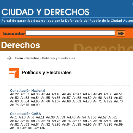
Inicio
Derechos
Políticos y Electorales
-
-
Políticos y Electorales
Constitución Nacional
Art.22
Art.37
Art.38
Art.44
Art.45
Art.46
Art.47
Art.48
Art.49
Art.50
Art.51
Art.52
Art.53
Art.54
Art.55
Art.56
Art.57
Art.58
Art.59
Art.60
Art.61
Art.62
Art.63
Art.64
Art.65
Art.66
Art.67
Art.68
Art.69
Art.70
Art.71
Art.72
Art.73
Art.74
Art.75
Art.99
Constitución CABA
Art.1
Art.3
Art.6
Art.11
Art.38
Art.39
Art.40
Art.54
Art.56
Art.57
Art.61
Art.62
Art.70
Art.73
Art.74
Art.75
Art.76
Art.77
Art.78
Art.79
Art.80
Art.81
Art.82
Art.83
Art.84
Art.92
Art.93
Art.94
Art.95
Art.96
Art.97
Art.98
Art.99
Art.100
Art.101
Art.136