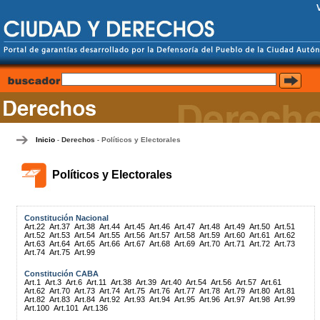
Inicio
Derechos
Políticos y Electorales
-
-
Políticos y Electorales
Constitución Nacional
Art.22
Art.37
Art.38
Art.44
Art.45
Art.46
Art.47
Art.48
Art.49
Art.50
Art.51
Art.52
Art.53
Art.54
Art.55
Art.56
Art.57
Art.58
Art.59
Art.60
Art.61
Art.62
Art.63
Art.64
Art.65
Art.66
Art.67
Art.68
Art.69
Art.70
Art.71
Art.72
Art.73
Art.74
Art.75
Art.99
Constitución CABA
Art.1
Art.3
Art.6
Art.11
Art.38
Art.39
Art.40
Art.54
Art.56
Art.57
Art.61
Art.62
Art.70
Art.73
Art.74
Art.75
Art.76
Art.77
Art.78
Art.79
Art.80
Art.81
Art.82
Art.83
Art.84
Art.92
Art.93
Art.94
Art.95
Art.96
Art.97
Art.98
Art.99
Art.100
Art.101
Art.136