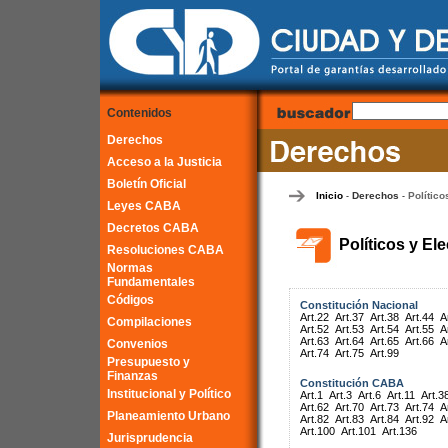
Contenidos
Derechos
Acceso a la Justicia
Boletín Oficial
Inicio
Derechos
Político
-
-
Leyes CABA
Decretos CABA
Políticos y El
Resoluciones CABA
Normas
Fundamentales
Códigos
Constitución Nacional
Art.22
Art.37
Art.38
Art.44
A
Compilaciones
Art.52
Art.53
Art.54
Art.55
A
Art.63
Art.64
Art.65
Art.66
A
Convenios
Art.74
Art.75
Art.99
Presupuesto y
Finanzas
Constitución CABA
Institucional y Político
Art.1
Art.3
Art.6
Art.11
Art.3
Art.62
Art.70
Art.73
Art.74
A
Planeamiento Urbano
Art.82
Art.83
Art.84
Art.92
A
Art.100
Art.101
Art.136
Jurisprudencia