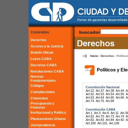
Contenidos
Derechos
Acceso a la Justicia
Boletín Oficial
Inicio
Derechos
Político
-
-
Leyes CABA
Decretos CABA
Políticos y El
Resoluciones CABA
Normas
Fundamentales
Códigos
Constitución Nacional
Art.22
Art.37
Art.38
Art.44
A
Compilaciones
Art.52
Art.53
Art.54
Art.55
A
Art.63
Art.64
Art.65
Art.66
A
Convenios
Art.74
Art.75
Art.99
Presupuesto y
Finanzas
Constitución CABA
Institucional y Político
Art.1
Art.3
Art.6
Art.11
Art.3
Art.62
Art.70
Art.73
Art.74
A
Planeamiento Urbano
Art.82
Art.83
Art.84
Art.92
A
Art.100
Art.101
Art.136
Jurisprudencia