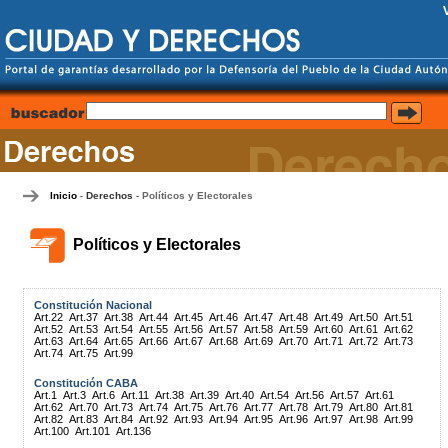
Inicio
Derechos
Políticos y Electorales
-
-
Políticos y Electorales
Constitución Nacional
Art.22
Art.37
Art.38
Art.44
Art.45
Art.46
Art.47
Art.48
Art.49
Art.50
Art.51
Art.52
Art.53
Art.54
Art.55
Art.56
Art.57
Art.58
Art.59
Art.60
Art.61
Art.62
Art.63
Art.64
Art.65
Art.66
Art.67
Art.68
Art.69
Art.70
Art.71
Art.72
Art.73
Art.74
Art.75
Art.99
Constitución CABA
Art.1
Art.3
Art.6
Art.11
Art.38
Art.39
Art.40
Art.54
Art.56
Art.57
Art.61
Art.62
Art.70
Art.73
Art.74
Art.75
Art.76
Art.77
Art.78
Art.79
Art.80
Art.81
Art.82
Art.83
Art.84
Art.92
Art.93
Art.94
Art.95
Art.96
Art.97
Art.98
Art.99
Art.100
Art.101
Art.136