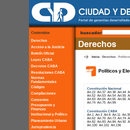
Contenidos
Derechos
Acceso a la Justicia
Boletín Oficial
Inicio
Derechos
Político
-
-
Leyes CABA
Decretos CABA
Políticos y El
Resoluciones CABA
Normas
Fundamentales
Códigos
Constitución Nacional
Art.22
Art.37
Art.38
Art.44
A
Compilaciones
Art.52
Art.53
Art.54
Art.55
A
Art.63
Art.64
Art.65
Art.66
A
Convenios
Art.74
Art.75
Art.99
Presupuesto y
Finanzas
Constitución CABA
Institucional y Político
Art.1
Art.3
Art.6
Art.11
Art.3
Art.62
Art.70
Art.73
Art.74
A
Planeamiento Urbano
Art.82
Art.83
Art.84
Art.92
A
Art.100
Art.101
Art.136
Jurisprudencia