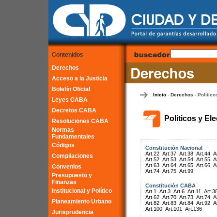
Contenidos
Derechos
Acceso a la Justicia
Boletín Oficial
Inicio
Derechos
Político
-
-
Leyes CABA
Decretos CABA
Políticos y El
Resoluciones CABA
Normas
Fundamentales
Códigos
Constitución Nacional
Art.22
Art.37
Art.38
Art.44
A
Compilaciones
Art.52
Art.53
Art.54
Art.55
A
Art.63
Art.64
Art.65
Art.66
A
Convenios
Art.74
Art.75
Art.99
Presupuesto y
Finanzas
Constitución CABA
Institucional y Político
Art.1
Art.3
Art.6
Art.11
Art.3
Art.62
Art.70
Art.73
Art.74
A
Planeamiento Urbano
Art.82
Art.83
Art.84
Art.92
A
Art.100
Art.101
Art.136
Jurisprudencia