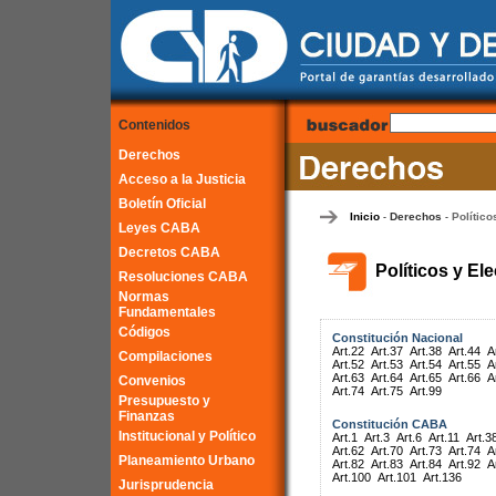
Contenidos
Derechos
Acceso a la Justicia
Boletín Oficial
Inicio
Derechos
Político
-
-
Leyes CABA
Decretos CABA
Políticos y El
Resoluciones CABA
Normas
Fundamentales
Códigos
Constitución Nacional
Art.22
Art.37
Art.38
Art.44
A
Compilaciones
Art.52
Art.53
Art.54
Art.55
A
Art.63
Art.64
Art.65
Art.66
A
Convenios
Art.74
Art.75
Art.99
Presupuesto y
Finanzas
Constitución CABA
Institucional y Político
Art.1
Art.3
Art.6
Art.11
Art.3
Art.62
Art.70
Art.73
Art.74
A
Planeamiento Urbano
Art.82
Art.83
Art.84
Art.92
A
Art.100
Art.101
Art.136
Jurisprudencia