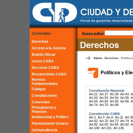
Contenidos
Derechos
Acceso a la Justicia
Boletín Oficial
Inicio
Derechos
Político
-
-
Leyes CABA
Decretos CABA
Políticos y El
Resoluciones CABA
Normas
Fundamentales
Códigos
Constitución Nacional
Art.22
Art.37
Art.38
Art.44
A
Compilaciones
Art.52
Art.53
Art.54
Art.55
A
Art.63
Art.64
Art.65
Art.66
A
Convenios
Art.74
Art.75
Art.99
Presupuesto y
Finanzas
Constitución CABA
Institucional y Político
Art.1
Art.3
Art.6
Art.11
Art.3
Art.62
Art.70
Art.73
Art.74
A
Planeamiento Urbano
Art.82
Art.83
Art.84
Art.92
A
Art.100
Art.101
Art.136
Jurisprudencia